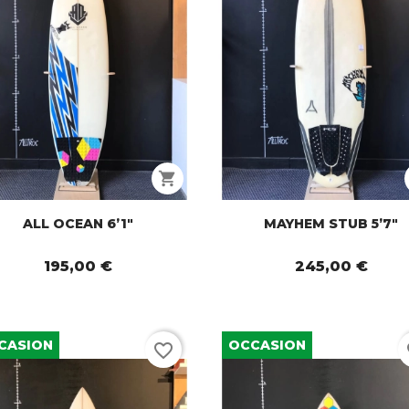
shopping_cart
ALL OCEAN 6’1"
MAYHEM STUB 5’7"
195,00 €
245,00 €
CASION
OCCASION
favorite_border
fa