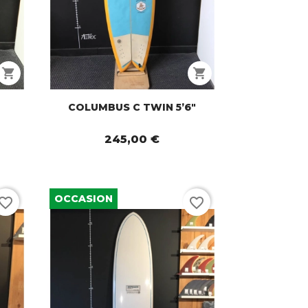
shopping_cart
shopping_cart
COLUMBUS C TWIN 5’6"
245,00 €
OCCASION
vorite_border
favorite_border