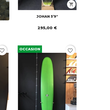
shopping_cart
JOHAN 5’9"
295,00 €
OCCASION
vorite_border
favorite_border