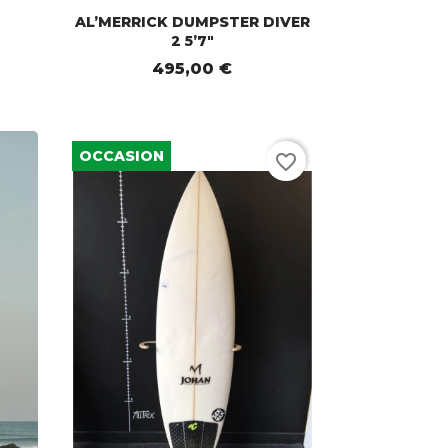
AL’MERRICK DUMPSTER DIVER
2 5’7"
495,00 €
OCCASION
favorite_border