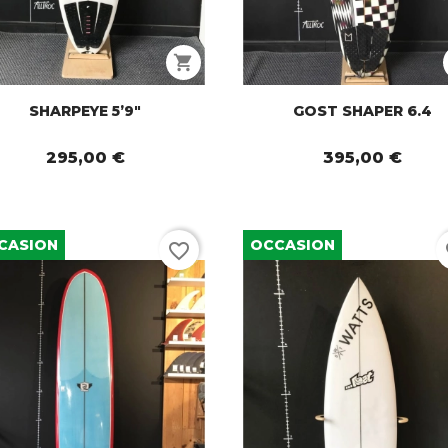
shopping_cart
SHARPEYE 5’9"
GOST SHAPER 6.4
295,00 €
395,00 €
CASION
OCCASION
favorite_border
fa