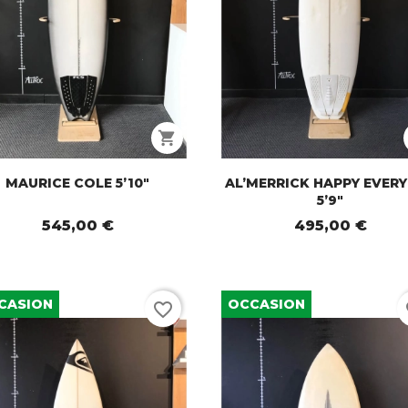
shopping_cart
MAURICE COLE 5’10"
AL’MERRICK HAPPY EVER
5’9"
545,00 €
495,00 €
CASION
OCCASION
favorite_border
fa