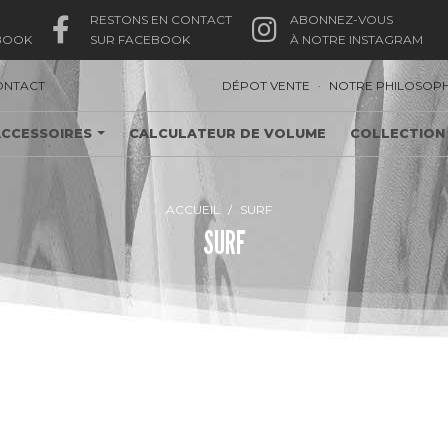
RESTONS EN CONTACT
ABONNEZ-VOUS
BOOK
SUR FACEBOOK
À NOTRE INSTAGRAM
.
ONTACT
DÉPOT VENTE
NOTRE PHILOSOPH
ACCESSOIRES
CALCULATEUR DE VOLUME
COLLECTION
ACCUEIL
SURF
SURF