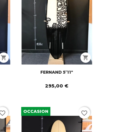
shopping_cart
shopping_cart
FERNAND 5’11"
295,00 €
OCCASION
vorite_border
favorite_border