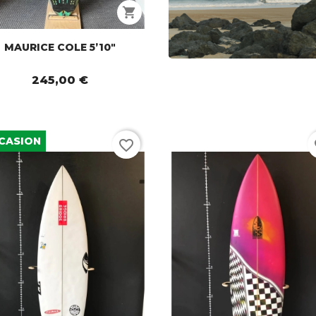
shopping_cart
MAURICE COLE 5’10"
245,00 €
CASION
favorite_border
fa