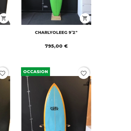
shopping_cart
shopping_cart
CHARLYOLEEG 9’2"
795,00 €
OCCASION
vorite_border
favorite_border