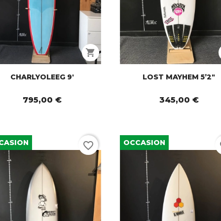
shopping_cart
CHARLYOLEEG 9'
LOST MAYHEM 5’2"
795,00 €
345,00 €
CASION
OCCASION
favorite_border
fa