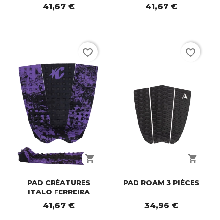
41,67 €
41,67 €
favorite_border
favorite_border
shopping_cart
shopping_cart
PAD CRÉATURES
PAD ROAM 3 PIÈCES
ITALO FERREIRA
41,67 €
34,96 €