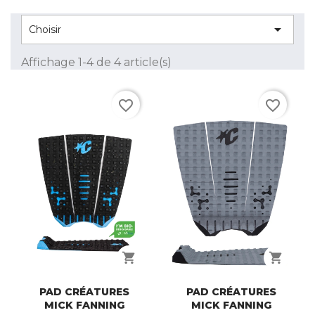

Choisir
Affichage 1-4 de 4 article(s)
favorite_border
favorite_border
shopping_cart
shopping_cart
PAD CRÉATURES
PAD CRÉATURES
MICK FANNING
MICK FANNING