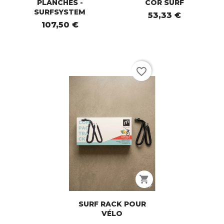
PLANCHES -
COR SURF
SURFSYSTEM
53,33 €
107,50 €
favorite_border
shopping_cart
SURF RACK POUR
VÉLO