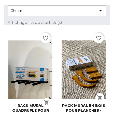

Choisir
Affichage 1-3 de 3 article(s)
favorite_border
favorite_border
shopping_cart
shopping_cart
RACK MURAL
RACK MURAL EN BOIS
QUADRUPLE POUR
POUR PLANCHES -