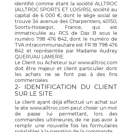
identifié comme étant la société ALLTROC
(ALLTROC SPORTS ET LOISIRS), société au
capital de 6 000 €, dont le siège social se
trouve 34
avenue des Charpentiers, 40150,
Soorts-Hossegor,
France, qui est
immatriculée au RCS de Dax B sous le
numéro 798 476 842, dont le numéro de
TVA intracommunautaire est FR 18 798 476
842 et représentée par Madame Audrey
QUERUAU LAMERIE.
Le Client ou Acheteur sur www.alltroc.com
doit être majeur et client particulier dont
les achats ne se font pas à des fins
commerciales.
2- IDENTIFICATION DU CLIENT
SUR LE SITE
Le client ayant déjà effectué un achat sur
le site www.alltroc.com peut choisir un mot
de passe lui permettant, lors des
commandes ultérieures, de ne pas avoir à
remplir une nouvelle fois les formulaires
préalables à la passation de la commande.