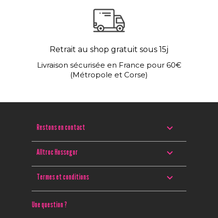
Retrait au shop gratuit sous 15j
Livraison sécurisée en France pour 60€
(Métropole et Corse)

Restons en contact

Alltroc Hossegor

Termes et conditions
Une question ?