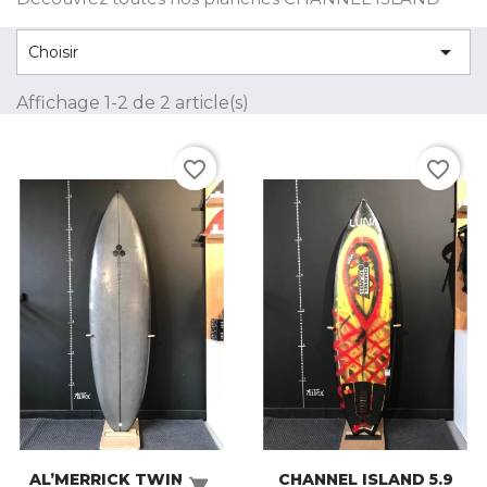

Choisir
Affichage 1-2 de 2 article(s)
favorite_border
favorite_border
AL’MERRICK TWIN PIN
CHANNEL ISLAND 5.9
shopping_cart