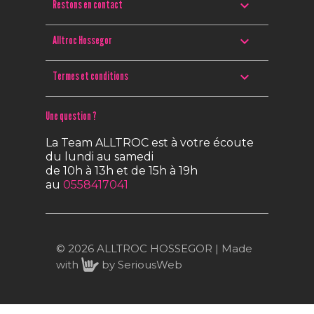

Restons en contact

Alltroc Hossegor

Termes et conditions
Une question ?
La Team ALLTROC est à votre écoute
du lundi au samedi
de 10h à 13h et de 15h à 19h
au
0558417041
© 2026 ALLTROC HOSSEGOR | Made
with
by
SeriousWeb