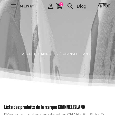

shopping_cart
0
search
MENU
Blog
ACCUEIL
MARQUES
CHANNEL ISLAND
Liste des produits de la marque CHANNEL ISLAND
Découvrez toutes nos planches CHANNEL ISLAND