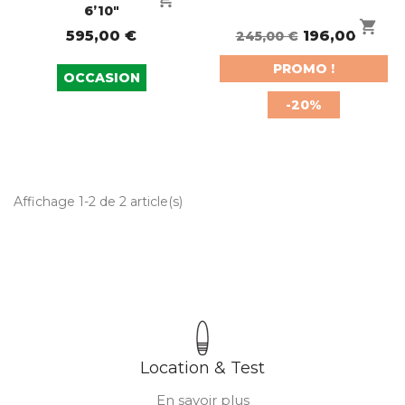
6’10"
shopping_cart
595,00 €
196,00 €
245,00 €
PROMO !
OCCASION
-20%
Affichage 1-2 de 2 article(s)
Location & Test
En savoir plus