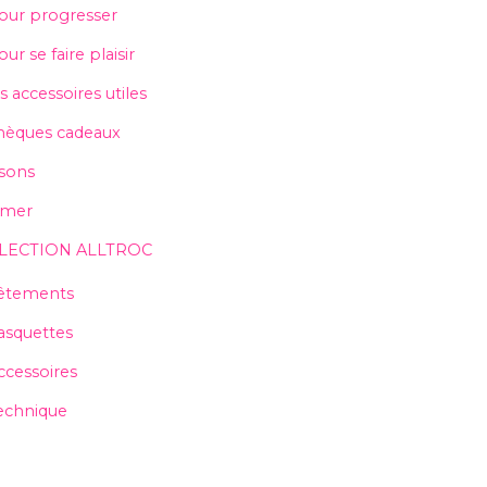
our progresser
ur se faire plaisir
s accessoires utiles
hèques cadeaux
isons
mer
LECTION ALLTROC
êtements
asquettes
ccessoires
echnique