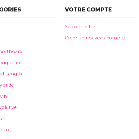
GORIES
VOTRE COMPTE
Se connecter
Créer un nouveau compte
hortboard
ongboard
id Length
ybride
win
volutive
un
etro