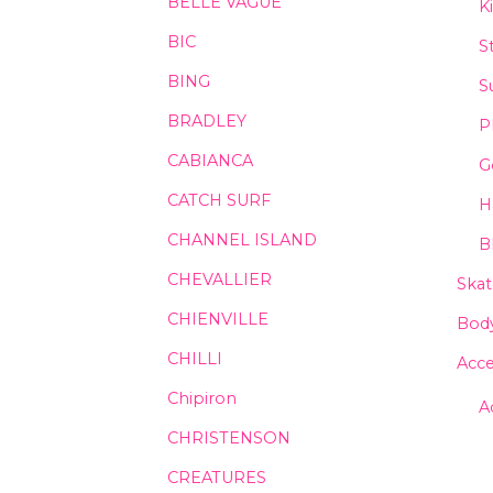
BELLE VAGUE
K
BIC
S
BING
S
BRADLEY
P
CABIANCA
G
CATCH SURF
H
CHANNEL ISLAND
B
CHEVALLIER
Ska
CHIENVILLE
Bod
CHILLI
Acce
Chipiron
A
CHRISTENSON
CREATURES