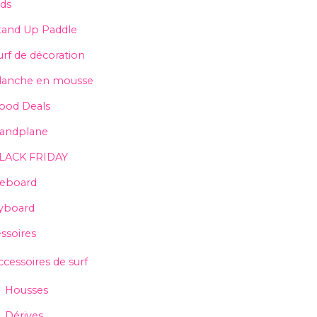
ids
tand Up Paddle
urf de décoration
lanche en mousse
ood Deals
andplane
LACK FRIDAY
teboard
yboard
ssoires
ccessoires de surf
Housses
Dérives