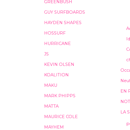
GREENBUSH
GUY SURFBOARDS
HAYDEN SHAPES
A
HOSSURF
I
HURRICANE
C
JS
c
KEVIN OLSEN
Occa
KOALITION
Neu
MAKU
EN 
MARK PHIPPS
NOT
MATTA
LA 
MAURICE COLE
p
MAYHEM