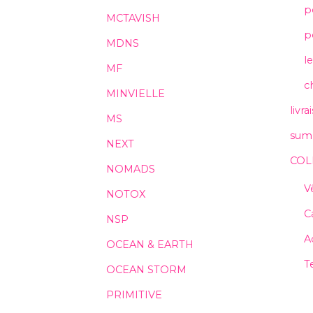
p
MCTAVISH
po
MDNS
le
MF
c
MINVIELLE
livra
MS
sum
NEXT
COL
NOMADS
V
NOTOX
C
NSP
A
OCEAN & EARTH
T
OCEAN STORM
PRIMITIVE