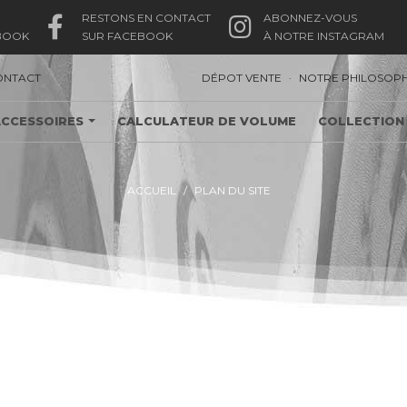
RESTONS EN CONTACT
ABONNEZ-VOUS
BOOK
SUR FACEBOOK
À NOTRE INSTAGRAM
.
ONTACT
DÉPOT VENTE
NOTRE PHILOSOPH
ACCESSOIRES
CALCULATEUR DE VOLUME
COLLECTION
ACCUEIL
PLAN DU SITE