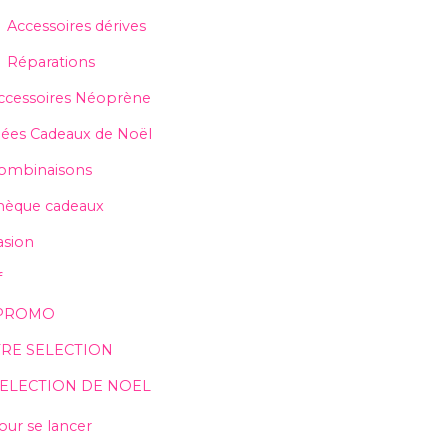
Accessoires dérives
Réparations
ccessoires Néoprène
dées Cadeaux de Noël
ombinaisons
hèque cadeaux
sion
f
PROMO
RE SELECTION
SELECTION DE NOEL
our se lancer