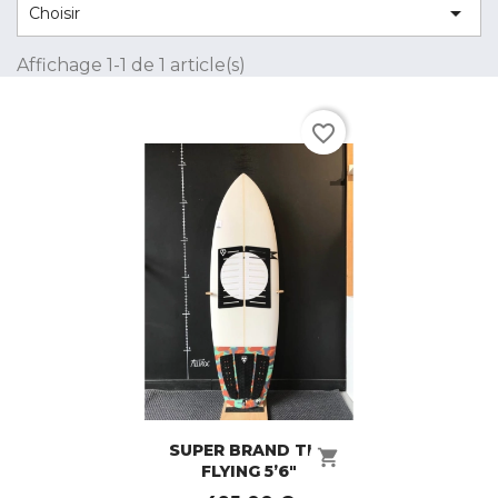

Choisir
Affichage 1-1 de 1 article(s)
favorite_border
SUPER BRAND THE
shopping_cart
FLYING 5’6"