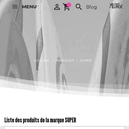

shopping_cart
0
search
MENU
Blog
ACCUEIL
MARQUES
SUPER
Liste des produits de la marque SUPER