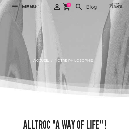

shopping_cart
0
search
MENU
Blog
ACCUEIL
NOTRE PHILOSOPHIE
ALLTROC "A WAY OF LIFE" !