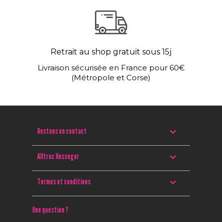
Retrait au shop gratuit sous 15j
Livraison sécurisée en France pour 60€
(Métropole et Corse)

Restons en contact

Alltroc Hossegor

Termes et conditions
Une question ?