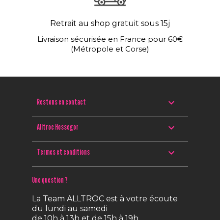
Retrait au shop gratuit sous 15j
Livraison sécurisée en France pour 60€
(Métropole et Corse)

Restons en contact

Alltroc Hossegor

Termes et conditions
Une question ?
La Team ALLTROC est à votre écoute
du lundi au samedi
de 10h à 13h et de 15h à 19h