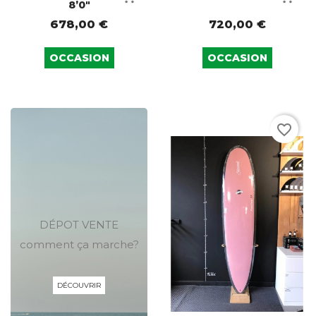
8’0"
678,00 €
720,00 €
OCCASION
OCCASION
favorite_border
DÉPOT VENTE
comment ça marche?
DÉCOUVRIR