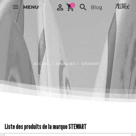

shopping_cart
0
search
MENU
Blog
ACCUEIL
MARQUES
STEWART
Liste des produits de la marque STEWART