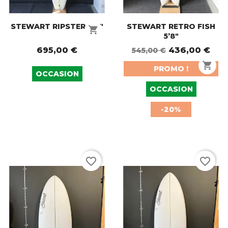
STEWART RIPSTER 9’4"
STEWART RETRO FISH
shopping_cart
5’8"
695,00 €
436,00 €
545,00 €
shopping_cart
PROMO !
OCCASION
OCCASION
-20%
favorite_border
favorite_border