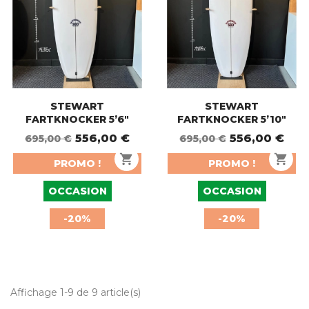
STEWART
STEWART
FARTKNOCKER 5’6"
FARTKNOCKER 5’10"
556,00 €
556,00 €
695,00 €
695,00 €
shopping_cart
shopping_cart
PROMO !
PROMO !
OCCASION
OCCASION
-20%
-20%
Affichage 1-9 de 9 article(s)