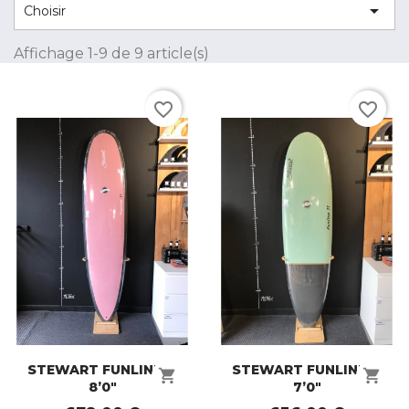

Choisir
Affichage 1-9 de 9 article(s)
favorite_border
favorite_border
STEWART FUNLINE 11
STEWART FUNLINE 11
shopping_cart
shopping_cart
8’0"
7’0"