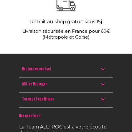
Retrait au shop gratuit sous 15j
Livraison sécurisée en France pour 60€
(Métropole et Corse)

Restons en contact

Alltroc Hossegor

Termes et conditions
Une question ?
La Team ALLTROC est à votre écoute