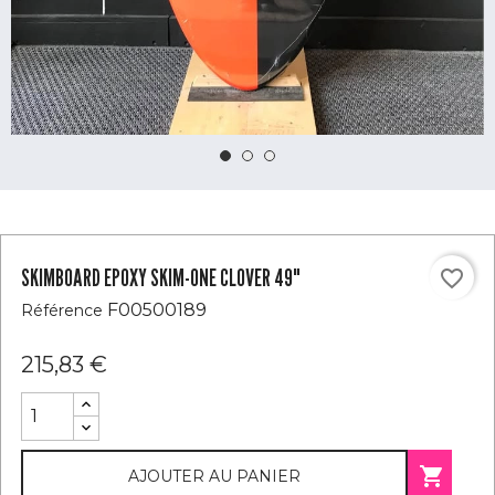
SKIMBOARD EPOXY SKIM-ONE CLOVER 49"
favorite_border
F00500189
Référence
215,83 €

AJOUTER AU PANIER