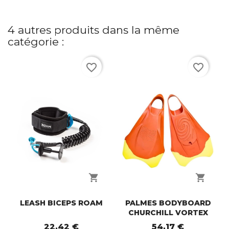
4 autres produits dans la même
catégorie :
favorite_border
favorite_border
shopping_cart
shopping_cart
LEASH BICEPS ROAM
PALMES BODYBOARD
CHURCHILL VORTEX
22,42 €
54,17 €