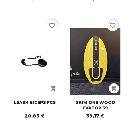
favorite_border
favorite_border
shopping_cart
shopping_cart
LEASH BICEPS FCS
SKIM ONE WOOD
EVATOP 39
20,83 €
39,17 €