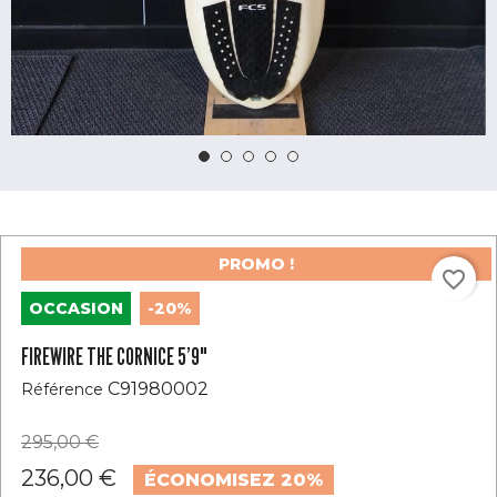
PROMO !
favorite_border
OCCASION
-20%
FIREWIRE THE CORNICE 5’9"
C91980002
Référence
295,00 €
236,00 €
ÉCONOMISEZ 20%