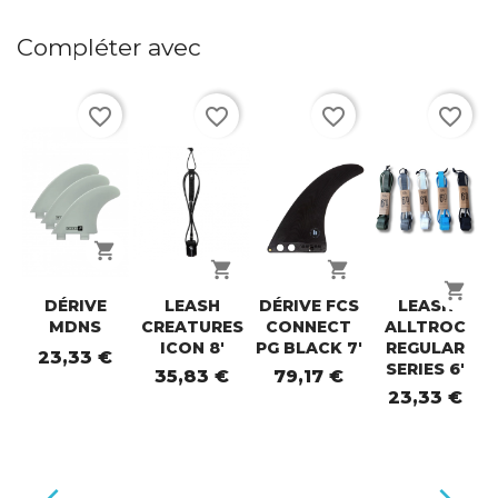
Compléter avec
favorite_border
favorite_border
favorite_border
favorite_border
shopping_cart
shopping_cart
shopping_cart
shopping_cart
DÉRIVE
LEASH
DÉRIVE FCS
LEASH
MDNS
CREATURES
CONNECT
ALLTROC
ICON 8'
PG BLACK 7'
REGULAR
23,33 €
SERIES 6'
35,83 €
79,17 €
23,33 €

