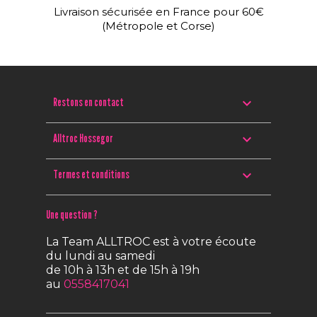
Livraison sécurisée en France pour 60€
(Métropole et Corse)

Restons en contact

Alltroc Hossegor

Termes et conditions
Une question ?
La Team ALLTROC est à votre écoute
du lundi au samedi
de 10h à 13h et de 15h à 19h
au
0558417041