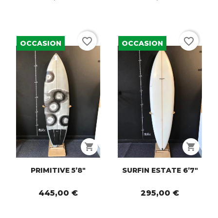
favorite_border
favorite_border
OCCASION
OCCASION
shopping_cart
shopping_cart
PRIMITIVE 5’8"
SURFIN ESTATE 6’7"
445,00 €
295,00 €