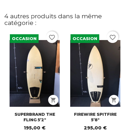
4 autres produits dans la même
catégorie :
favorite_border
favorite_border
OCCASION
OCCASION
shopping_cart
shopping_cart
SUPERBRAND THE
FIREWIRE SPITFIRE
FLING 5’2"
5’8"
195,00 €
295,00 €