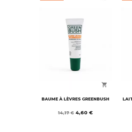
shopping_cart
BAUME À LÈVRES GREENBUSH
LAI
4,60 €
14,17 €