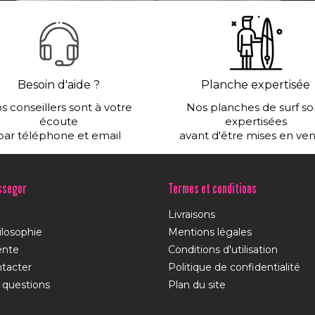
Besoin d'aide ?
Planche expertisée
s conseillers sont à votre
Nos planches de surf so
écoute
expertisées
par téléphone et email
avant d'être mises en ve
ssegor
Termes et conditions
Livraisons
ilosophie
Mentions légales
ente
Conditions d'utilisation
tacter
Politique de confidentialité
 questions
Plan du site