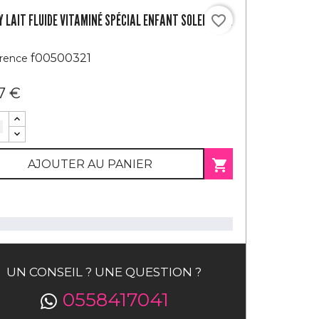
 LAIT FLUIDE VITAMINÉ SPÉCIAL ENFANT SOLEIL NOIR
favorite_border
f00500321
rence
17 €

AJOUTER AU PANIER
UN CONSEIL ? UNE QUESTION ?
0558417041