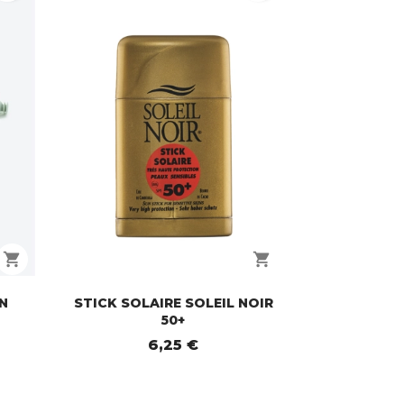
shopping_cart
shopping_cart
N
STICK SOLAIRE SOLEIL NOIR
50+
6,25 €