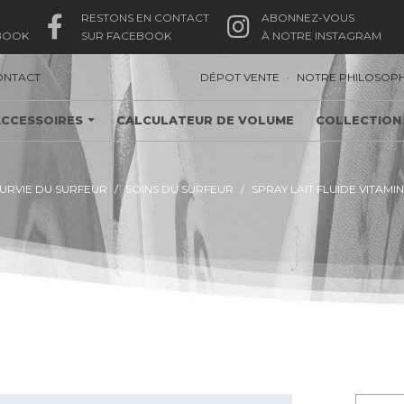
RESTONS EN CONTACT
ABONNEZ-VOUS
BOOK
SUR FACEBOOK
À NOTRE INSTAGRAM
.
ONTACT
DÉPOT VENTE
NOTRE PHILOSOPH
ACCESSOIRES
CALCULATEUR DE VOLUME
COLLECTION
SURVIE DU SURFEUR
SOINS DU SURFEUR
SPRAY LAIT FLUIDE VITAMI
SPRAY LAIT FLUIDE VITAMINÉ SPÉCIAL ENFANT SOLEIL NOIR 50+