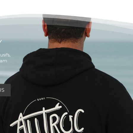
Y
sifs,
Team