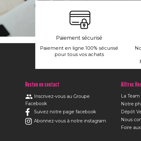
Paiement sécurisé
Paiement en ligne 100% sécurisé
No
pour tous vos achats
Reston en contact
Alltroc Ho
groups
La Team
Inscrivez-vous au Groupe
Facebook
Notre ph
Suivez notre page facebook
Dépôt V
Nous con
Abonnez-vous à notre instagram
Foire aux