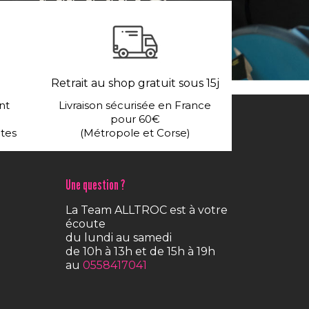
Retrait au shop gratuit sous 15j
nt
Livraison sécurisée en France
pour 60€
ntes
(Métropole et Corse)
Une question ?
La Team ALLTROC est à votre
écoute
du lundi au samedi
de 10h à 13h et de 15h à 19h
au
0558417041