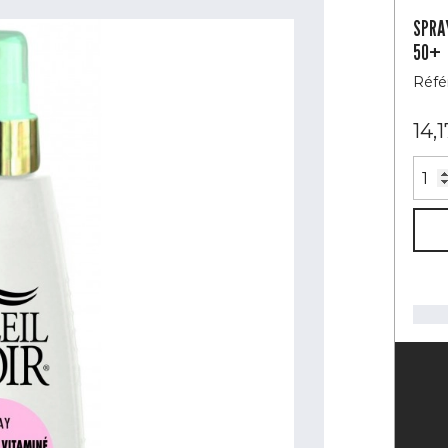
SPRAY
50+
Réfé
14,