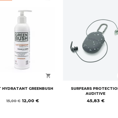
shopping_cart
T HYDRATANT GREENBUSH
SURFEARS PROTECTIO
AUDITIVE
12,00 €
45,83 €
15,00 €