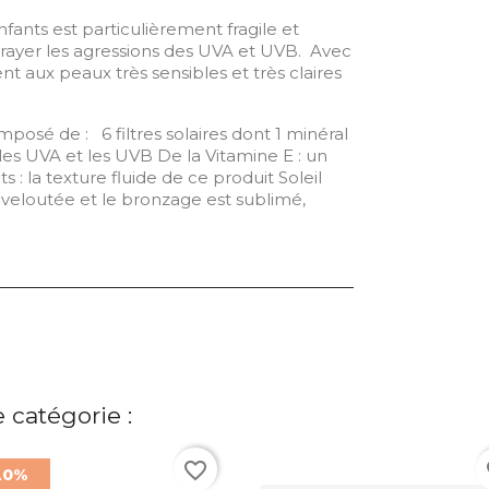
nfants est particulièrement fragile et
nrayer les agressions des UVA et UVB. Avec
ent aux peaux très sensibles et très claires
posé de : 6 filtres solaires dont 1 minéral
es UVA et les UVB De la Vitamine E : un
 : la texture fluide de ce produit Soleil
 veloutée et le bronzage est sublimé,
 catégorie :
favorite_border
fa
20%