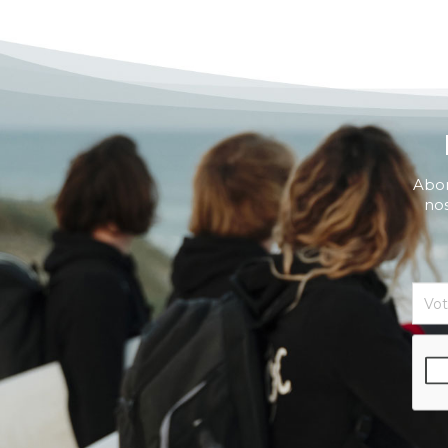
Abon
nos