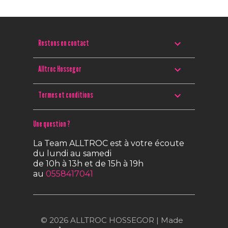

Restons en contact

Alltroc Hossegor

Termes et conditions
Une question ?
La Team ALLTROC est à votre écoute
du lundi au samedi
de 10h à 13h et de 15h à 19h
au
0558417041
© 2026 ALLTROC HOSSEGOR | Made