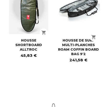
shopping_cart
shopping_cart
HOUSSE
HOUSSE DE SURF
SHORTBOARD
MULTI-PLANCHES
ALLTROC
ROAM COFFIN BOARD
BAG 9'2
45,83 €
241,58 €