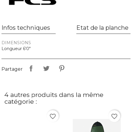
Infos techniques
Etat de la planche
DIMENSIONS
Longueur 6'0"
Partager
4 autres produits dans la même
catégorie :
favorite_border
favorite_border