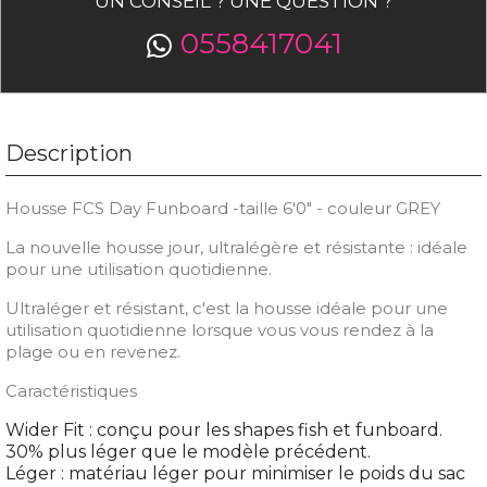
UN CONSEIL ? UNE QUESTION ?
0558417041
Description
Housse FCS Day Funboard -taille 6'0" - couleur GREY
La nouvelle housse jour, ultralégère et résistante : idéale
pour une utilisation quotidienne.
Ultraléger et résistant, c'est la housse idéale pour une
utilisation quotidienne lorsque vous vous rendez à la
plage ou en revenez.
Caractéristiques
Wider Fit : conçu pour les shapes fish et funboard.
30% plus léger que le modèle précédent.
Léger : matériau léger pour minimiser le poids du sac