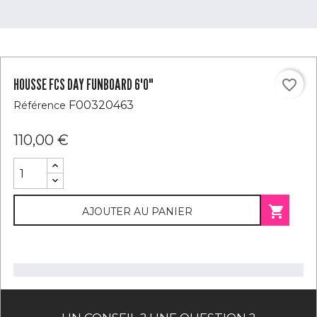
HOUSSE FCS DAY FUNBOARD 6'0"
favorite_border
F00320463
Référence
110,00 €

AJOUTER AU PANIER