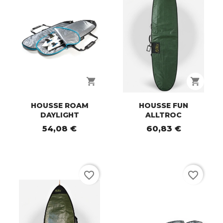
shopping_cart
shopping_cart
HOUSSE ROAM
HOUSSE FUN
DAYLIGHT
ALLTROC
54,08 €
60,83 €
favorite_border
favorite_border