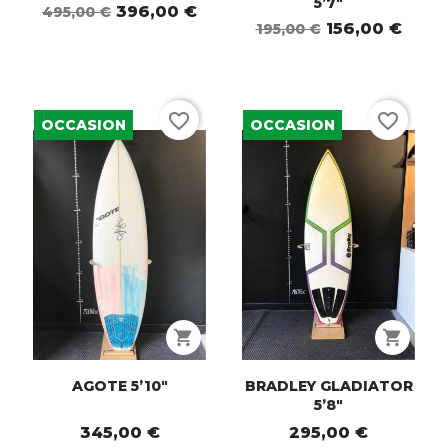
5’7"
396,00 €
495,00 €
156,00 €
195,00 €
favorite_border
favorite_border
OCCASION
OCCASION
shopping_cart
shopping_cart
AGOTE 5’10"
BRADLEY GLADIATOR
5’8"
345,00 €
295,00 €