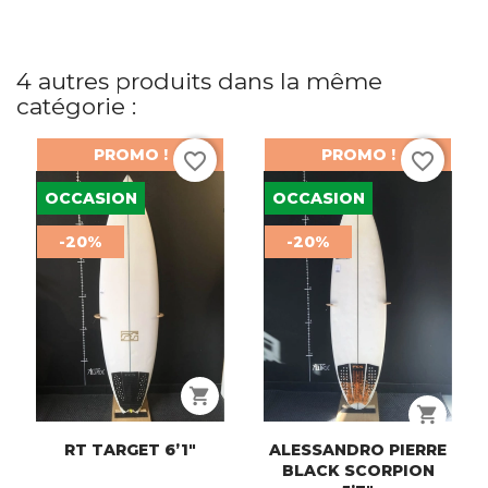
4 autres produits dans la même
catégorie :
PROMO !
PROMO !
favorite_border
favorite_border
OCCASION
OCCASION
-20%
-20%
shopping_cart
shopping_cart
RT TARGET 6’1"
ALESSANDRO PIERRE
BLACK SCORPION