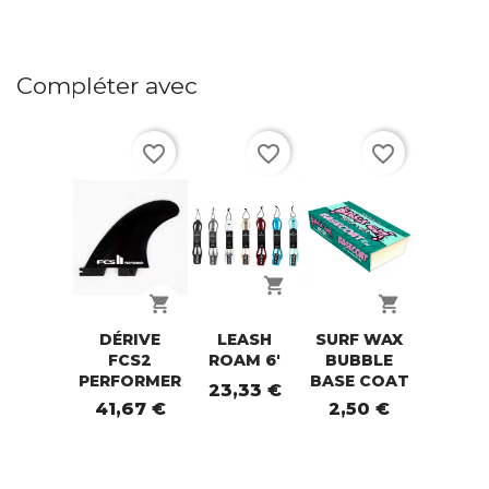
Compléter avec
favorite_border
favorite_border
favorite_border
shopping_cart
shopping_cart
shopping_cart
DÉRIVE
LEASH
SURF WAX
FCS2
ROAM 6'
BUBBLE
PERFORMER
BASE COAT
23,33 €
41,67 €
2,50 €