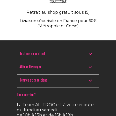
Retrait au shop gratuit sous 15j
Livraison sécurisée en France pour 60€
(Métropole et Corse)

Restons en contact

Alltroc Hossegor

Termes et conditions
Une question ?
La Team ALLTROC est à votre écoute
du lundi au samedi
de 10h à 13h et de 15h à 19h