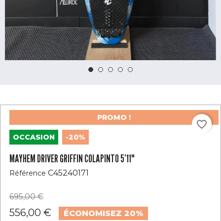
PROMO !
favorite_border
OCCASION
-20%
MAYHEM DRIVER GRIFFIN COLAPINTO 5’11"
C45240171
Référence
695,00 €
556,00 €
ÉCONOMISEZ 20%