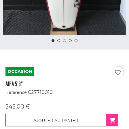
OCCASION
favorite_border
AIPA 5’8"
C27710010
Référence
545,00 €

AJOUTER AU PANIER