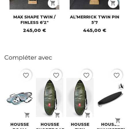
shopping_cart
shopping_cart
MAX SHAPE TWIN /
AL’MERRICK TWIN PIN
FINLESS 6’2"
5’7
245,00 €
445,00 €
Compléter avec
favorite_border
favorite_border
favorite_border
favorite_border
shopping_cart
shopping_cart
shopping_cart
shopping_cart
HOUSSE
HOUSSE
HOUSSE
HOUSSE