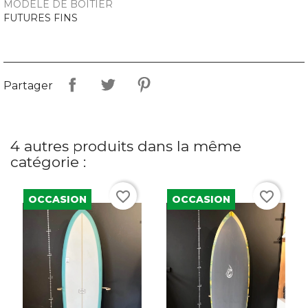
MODÈLE DE BOITIER
FUTURES FINS
Partager
4 autres produits dans la même
catégorie :
favorite_border
favorite_border
OCCASION
OCCASION