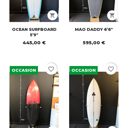
shopping_cart
shopping_cart
OCEAN SURFBOARD
MAO DADDY 6’6"
5’9"
445,00 €
595,00 €
favorite_border
favorite_border
OCCASION
OCCASION