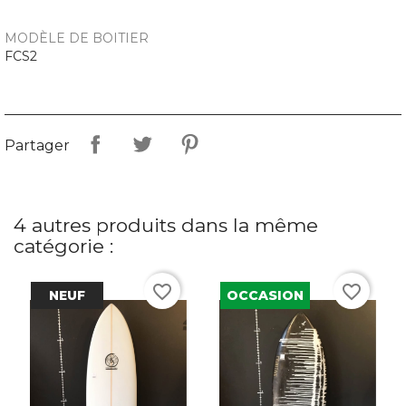
MODÈLE DE BOITIER
FCS2
Partager
4 autres produits dans la même
catégorie :
favorite_border
favorite_border
NEUF
OCCASION