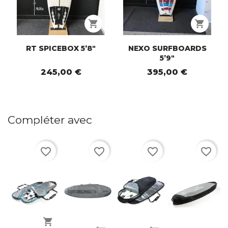
shopping_cart
shopping_cart
RT SPICEBOX 5’8"
NEXO SURFBOARDS
5’9"
245,00 €
395,00 €
Compléter avec
favorite_border
favorite_border
favorite_border
favorite_border
shopping_cart