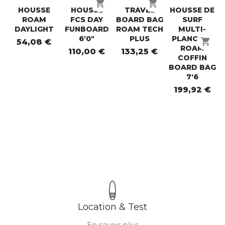
shopping_cart
shopping_cart
HOUSSE
HOUSSE
TRAVEL
HOUSSE DE
ROAM
FCS DAY
BOARD BAG
SURF
DAYLIGHT
FUNBOARD
ROAM TECH
MULTI-
6'0"
PLUS
PLANCHES
shopping_cart
54,08 €
ROAM
110,00 €
133,25 €
COFFIN
BOARD BAG
7'6
199,92 €
Location & Test
En savoir plus