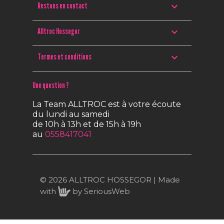

Restons en contact

Alltroc Hossegor

Termes et conditions
Une question ?
La Team ALLTROC est à votre écoute
du lundi au samedi
de 10h à 13h et de 15h à 19h
au
0558417041
© 2026 ALLTROC HOSSEGOR | Made
with
by
SeriousWeb