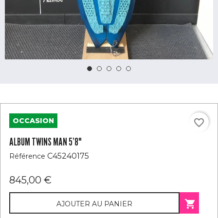
OCCASION
favorite_border
ALBUM TWINS MAN 5’8"
C45240175
Référence
845,00 €

AJOUTER AU PANIER