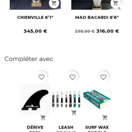
shopping_cart
shopping_cart
CHIENVILLE 6’1"
MAO BACARDI 6’6"
345,00 €
316,00 €
295,00 €
Compléter avec
favorite_border
favorite_border
favorite_border
shopping_cart
shopping_cart
shopping_cart
DÉRIVE
LEASH
SURF WAX