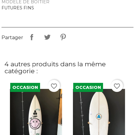
MODÈLE DE BOITIER
FUTURES FINS
Partager
4 autres produits dans la même
catégorie :
favorite_border
favorite_border
OCCASION
OCCASION