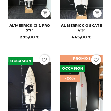
shopping_cart
shopping_cart
AL’MERRICK CI 2 PRO
AL MERRICK G SKATE
5’7"
4’9"
295,00 €
445,00 €
PROMO !
favorite_border
favorite_border
OCCASION
OCCASION
-20%