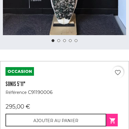
OCCASION
favorite_border
SONIS 5’11"
C91190006
Référence
295,00 €

AJOUTER AU PANIER