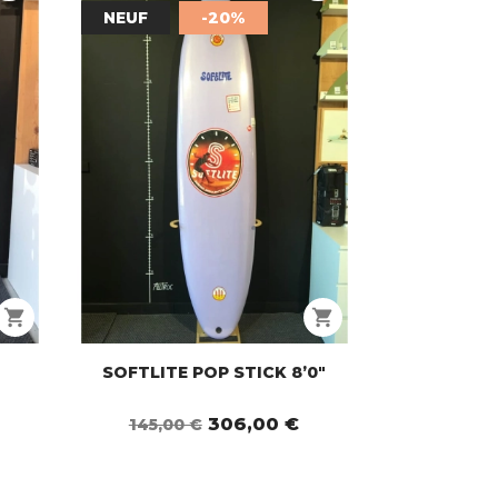
NEUF
-20%
shopping_cart
shopping_cart
SOFTLITE POP STICK 8’0"
306,00 €
145,00 €