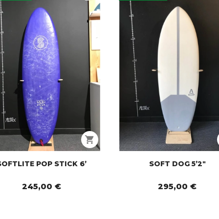
shopping_cart
SOFTLITE POP STICK 6’
SOFT DOG 5’2"
245,00 €
295,00 €