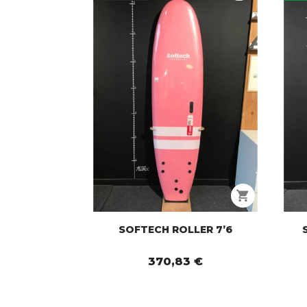
shopping_cart
SOFTECH ROLLER 7’6
370,83 €