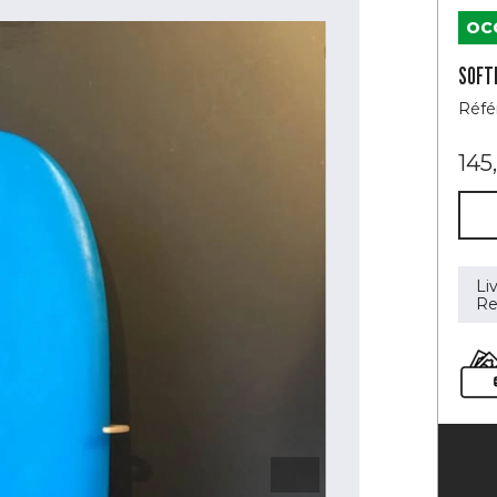
OC
SOFT
Réfé
145
Li
Re