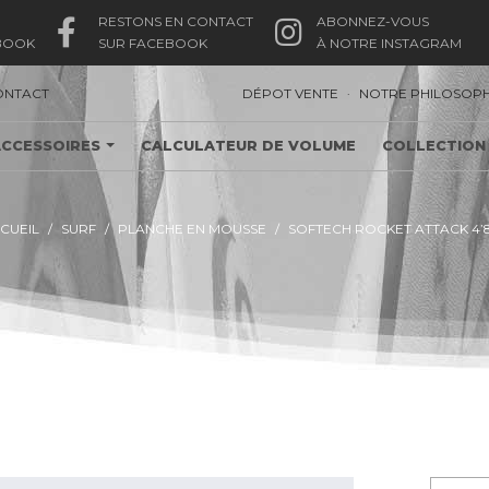
RESTONS EN CONTACT
ABONNEZ-VOUS
BOOK
SUR FACEBOOK
À NOTRE INSTAGRAM
.
ONTACT
DÉPOT VENTE
NOTRE PHILOSOPH
ACCESSOIRES
CALCULATEUR DE VOLUME
COLLECTION
CUEIL
SURF
PLANCHE EN MOUSSE
SOFTECH ROCKET ATTACK 4’
SOFTECH ROCKET ATTACK 4’8"