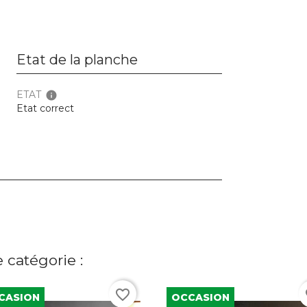
Etat de la planche
ETAT
info
Etat correct
 catégorie :
favorite_border
fa
CASION
OCCASION