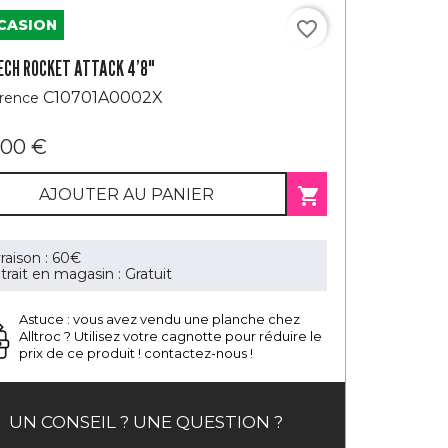
CASION
favorite_border
ECH ROCKET ATTACK 4’8"
C10701A0002X
rence
,00 €

AJOUTER AU PANIER
vraison : 60€
trait en magasin : Gratuit
Astuce : vous avez vendu une planche chez
Alltroc ?
Utilisez votre cagnotte pour réduire le
prix de ce produit ! contactez-nous !
UN CONSEIL ? UNE QUESTION ?