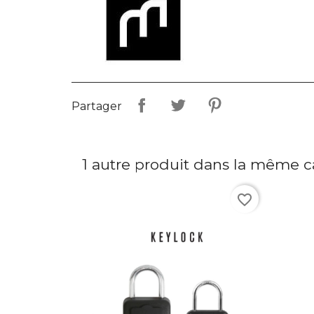
Partager
1 autre produit dans la même ca
favorite_border