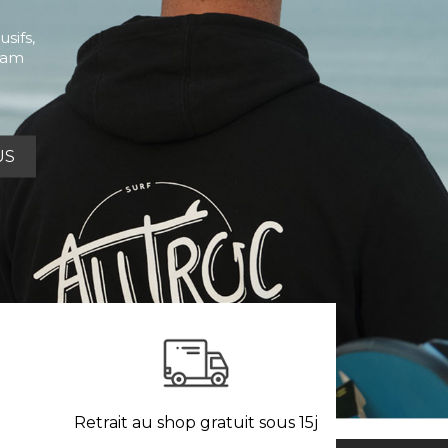
sifs,
Team
Retrait au shop gratuit sous 15j