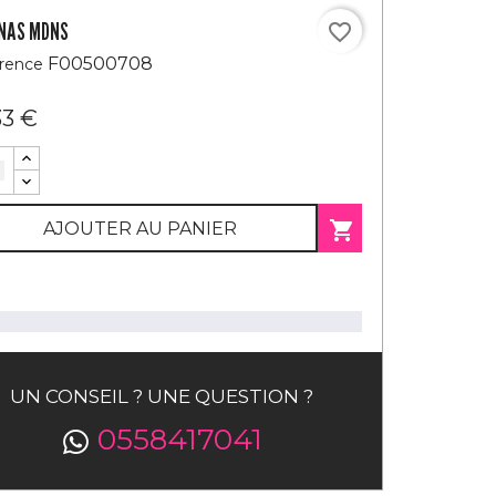
NAS MDNS
favorite_border
F00500708
rence
33 €

AJOUTER AU PANIER
UN CONSEIL ? UNE QUESTION ?
0558417041