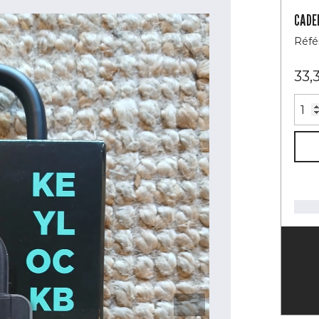
CADE
Réfé
33,