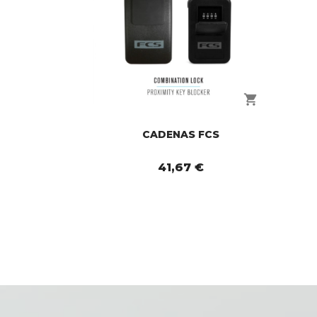
shopping_cart
CADENAS FCS
41,67 €