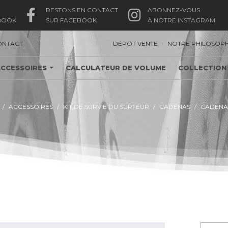
RESTONS EN CONTACT
ABONNEZ-VOUS
BOOK
SUR FACEBOOK
À NOTRE INSTAGRAM
.
ONTACT
DÉPOT VENTE
NOTRE PHILOSOPH
ACCESSOIRES
CALCULATEUR DE VOLUME
COLLECTION
ACCESSOIRES
KIT DE SURVIE DU SURFEUR
CADENAS
CADENA
CADENAS MDNS