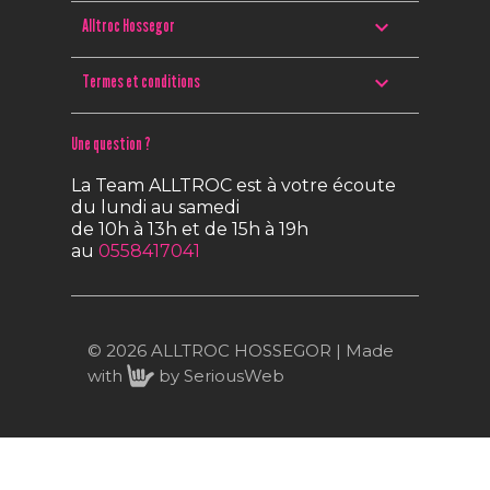

Alltroc Hossegor

Termes et conditions
Une question ?
La Team ALLTROC est à votre écoute
du lundi au samedi
de 10h à 13h et de 15h à 19h
au
0558417041
© 2026 ALLTROC HOSSEGOR | Made
with
by
SeriousWeb