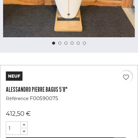
NEUF
favorite_border
ALESSANDRO PIERRE BAGUS 5’8"
F00590075
Référence
412,50 €