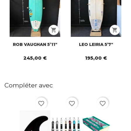
shopping_cart
shopping_cart
ROB VAUGHAN 5’11"
LEO LEIRIA 5’7"
245,00 €
195,00 €
Compléter avec
favorite_border
favorite_border
favorite_border