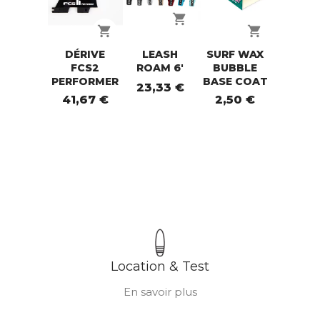
shopping_cart
shopping_cart
shopping_cart
DÉRIVE
LEASH
SURF WAX
FCS2
ROAM 6'
BUBBLE
PERFORMER
BASE COAT
23,33 €
41,67 €
2,50 €
Location & Test
En savoir plus