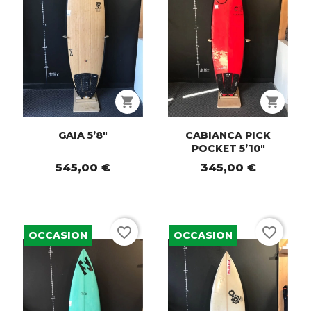
shopping_cart
shopping_cart
GAIA 5’8"
CABIANCA PICK
POCKET 5’10"
545,00 €
345,00 €
favorite_border
favorite_border
OCCASION
OCCASION