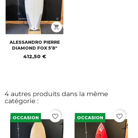
shopping_cart
ALESSANDRO PIERRE
DIAMOND FOX 5’8"
412,50 €
4 autres produits dans la même
catégorie :
favorite_border
favorite_border
OCCASION
OCCASION