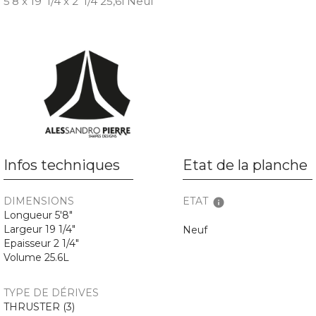
5’8 x 19”1/4 x 2”1/4 25,6l Neuf
Infos techniques
Etat de la planche
DIMENSIONS
ETAT
info
Longueur 5'8"
Largeur 19 1/4"
Neuf
Epaisseur 2 1/4"
Volume 25.6L
TYPE DE DÉRIVES
THRUSTER (3)