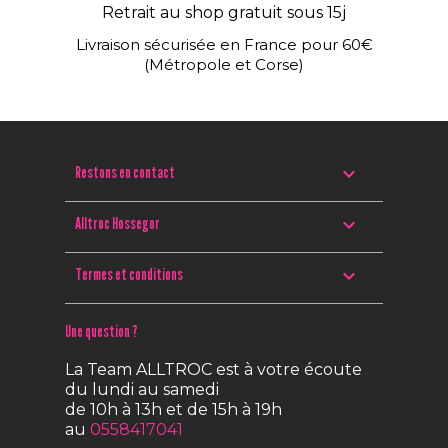
Retrait au shop gratuit sous 15j
Livraison sécurisée en France pour 60€
(Métropole et Corse)

Restons en contact

Alltroc Hossegor

Termes et conditions
Une question ?
La Team ALLTROC est à votre écoute
du lundi au samedi
de 10h à 13h et de 15h à 19h
au
0558417041