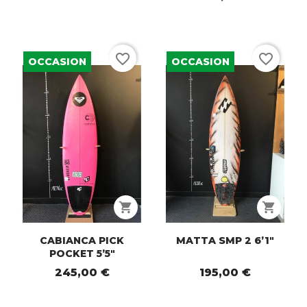
favorite_border
favorite_border
OCCASION
OCCASION
shopping_cart
shopping_cart
CABIANCA PICK
MATTA SMP 2 6’1"
POCKET 5’5"
245,00 €
195,00 €