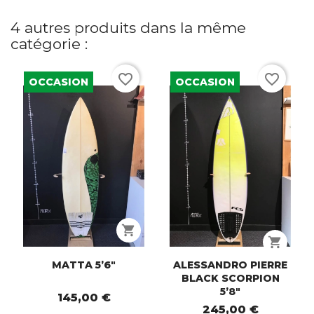
4 autres produits dans la même
catégorie :
favorite_border
favorite_border
OCCASION
OCCASION
shopping_cart
shopping_cart
MATTA 5’6"
ALESSANDRO PIERRE
BLACK SCORPION
5’8"
145,00 €
245,00 €