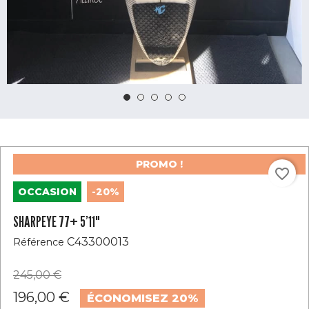
PROMO !
favorite_border
OCCASION
-20%
SHARPEYE 77+ 5’11"
C43300013
Référence
245,00 €
196,00 €
ÉCONOMISEZ 20%