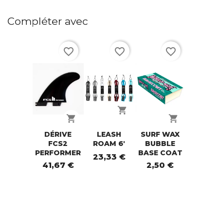
Compléter avec
favorite_border
favorite_border
favorite_border
shopping_cart
shopping_cart
shopping_cart
DÉRIVE
LEASH
SURF WAX
FCS2
ROAM 6'
BUBBLE
PERFORMER
BASE COAT
23,33 €
41,67 €
2,50 €