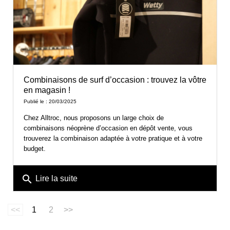
Combinaisons de surf d’occasion : trouvez la vôtre
en magasin !
Publié le : 20/03/2025
Chez Alltroc, nous proposons un large choix de
combinaisons néoprène d’occasion en dépôt vente, vous
trouverez la combinaison adaptée à votre pratique et à votre
budget.
search
Lire la suite
<<
1
2
>>