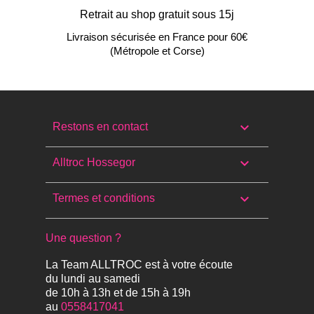
Retrait au shop gratuit sous 15j
Livraison sécurisée en France pour 60€
(Métropole et Corse)

Restons en contact

Alltroc Hossegor

Termes et conditions
Une question ?
La Team ALLTROC est à votre écoute
du lundi au samedi
de 10h à 13h et de 15h à 19h
au
0558417041