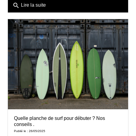
search
Lire la suite
Quelle planche de surf pour débuter ? Nos
conseils .
Publié le : 26/05/2025