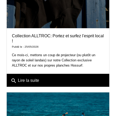
Collection ALLTROC: Portez et surfez l'esprit local
!
Publié le : 25/05/2026
Ce mois-ci, mettons un coup de projecteur (ou plutôt un
rayon de soleil landais) sur notre Collection exclusive
ALLTROC et sur nos propres planches Hossurf.
search
Lire la suite