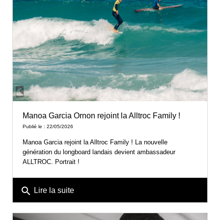
Manoa Garcia Ornon rejoint la Alltroc Family !
Publié le : 22/05/2026
Manoa Garcia rejoint la Alltroc Family ! La nouvelle
génération du longboard landais devient ambassadeur
ALLTROC. Portrait !
search
Lire la suite