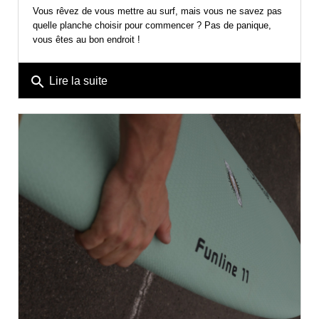
Vous rêvez de vous mettre au surf, mais vous ne savez pas
quelle planche choisir pour commencer ? Pas de panique,
vous êtes au bon endroit !
search
Lire la suite