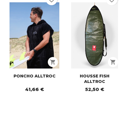
shopping_cart
shopping_cart
PONCHO ALLTROC
HOUSSE FISH
ALLTROC
41,66 €
52,50 €