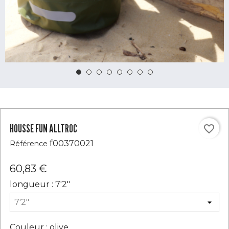
HOUSSE FUN ALLTROC
favorite_border
f00370021
Référence
60,83 €
longueur : 7'2"
Couleur : olive