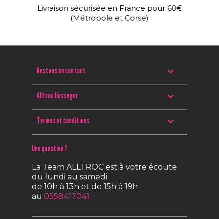
Livraison sécurisée en France pour 60€
(Métropole et Corse)

Restons en contact

Alltroc Hossegor

Termes et conditions
Une question ?
La Team ALLTROC est à votre écoute
du lundi au samedi
de 10h à 13h et de 15h à 19h
au
0558417041