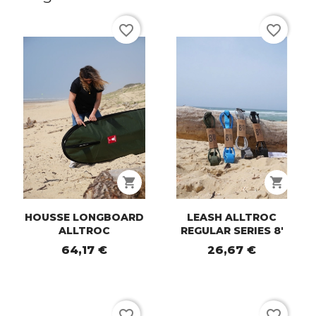
favorite_border
favorite_border
shopping_cart
shopping_cart
HOUSSE LONGBOARD
LEASH ALLTROC
ALLTROC
REGULAR SERIES 8'
64,17 €
26,67 €
favorite_border
favorite_border