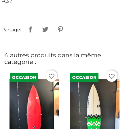
FCS2
Partager
4 autres produits dans la même
catégorie :
favorite_border
favorite_border
OCCASION
OCCASION