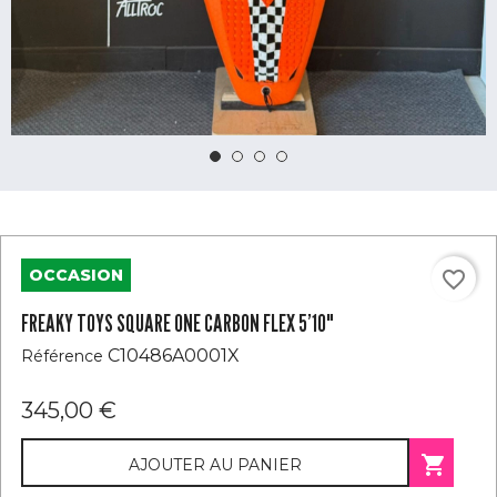
OCCASION
favorite_border
FREAKY TOYS SQUARE ONE CARBON FLEX 5’10"
C10486A0001X
Référence
345,00 €

AJOUTER AU PANIER