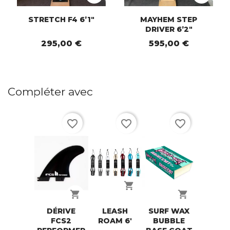
STRETCH F4 6’1"
MAYHEM STEP
DRIVER 6’2"
295,00 €
595,00 €
Compléter avec
favorite_border
favorite_border
favorite_border
shopping_cart
shopping_cart
shopping_cart
DÉRIVE
LEASH
SURF WAX
FCS2
ROAM 6'
BUBBLE