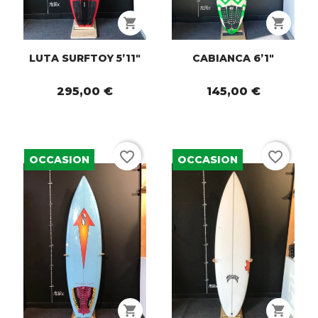
shopping_cart
shopping_cart
LUTA SURFTOY 5’11"
CABIANCA 6’1"
295,00 €
145,00 €
favorite_border
favorite_border
OCCASION
OCCASION
shopping_cart
shopping_cart