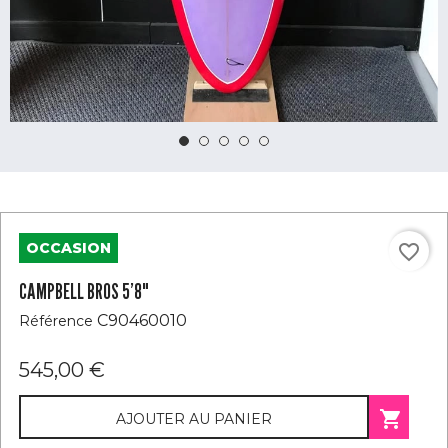
OCCASION
favorite_border
CAMPBELL BROS 5’8"
C90460010
Référence
545,00 €

AJOUTER AU PANIER