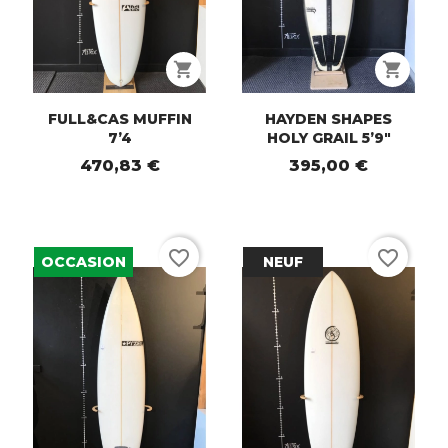
shopping_cart
shopping_cart
FULL&CAS MUFFIN
HAYDEN SHAPES
7’4
HOLY GRAIL 5’9"
470,83 €
395,00 €
favorite_border
favorite_border
OCCASION
NEUF