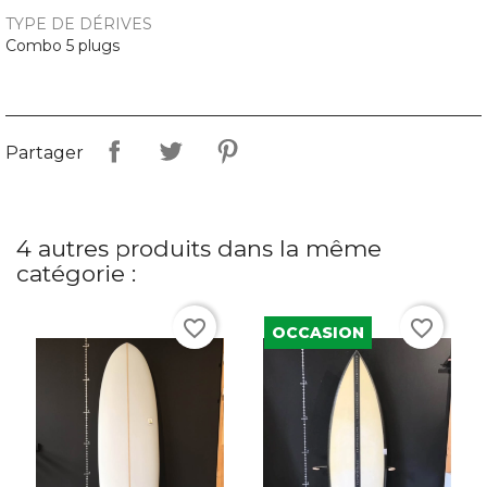
TYPE DE DÉRIVES
Combo 5 plugs
Partager
4 autres produits dans la même
catégorie :
favorite_border
favorite_border
OCCASION