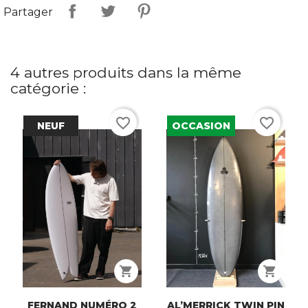
Partager
4 autres produits dans la même
catégorie :
favorite_border
favorite_border
NEUF
OCCASION
shopping_cart
shopping_cart
FERNAND NUMÉRO 2
AL’MERRICK TWIN PIN