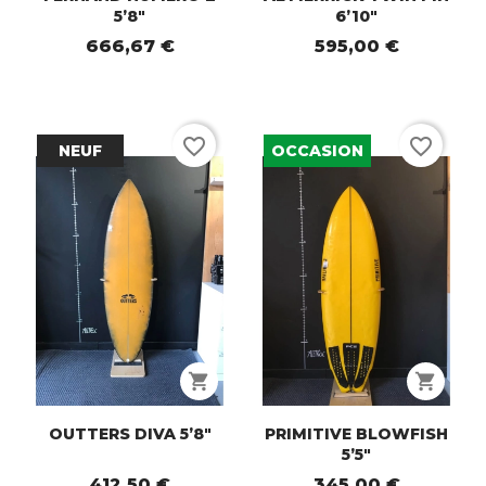
5’8"
6’10"
666,67 €
595,00 €
favorite_border
favorite_border
NEUF
OCCASION
shopping_cart
shopping_cart
OUTTERS DIVA 5’8"
PRIMITIVE BLOWFISH
5’5"
412,50 €
345,00 €