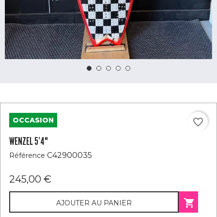
OCCASION
favorite_border
WENZEL 5’4"
C42900035
Référence
245,00 €

AJOUTER AU PANIER