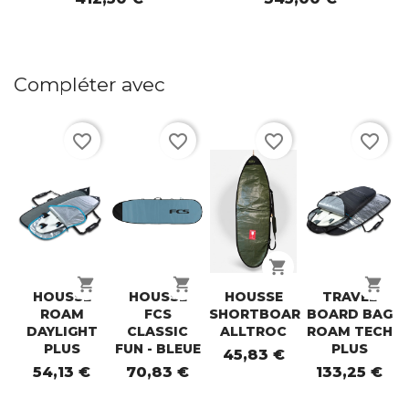
Compléter avec
favorite_border
favorite_border
favorite_border
favorite_border
shopping_cart
shopping_cart
shopping_cart
shopping_cart
HOUSSE
HOUSSE
HOUSSE
TRAVEL
ROAM
FCS
SHORTBOARD
BOARD BAG
DAYLIGHT
CLASSIC
ALLTROC
ROAM TECH
PLUS
FUN - BLEUE
PLUS
45,83 €
54,13 €
70,83 €
133,25 €