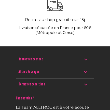
Retrait au shop gratuit sous 15j
Livraison sécurisée en France pour 60€
(Métropole et Corse)

Restons en contact

Alltroc Hossegor

Termes et conditions
Une question ?
La Team ALLTROC est à votre écoute