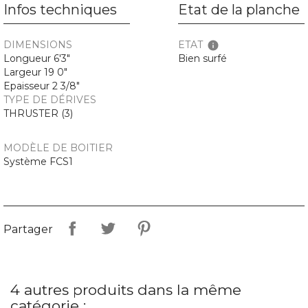
Infos techniques
Etat de la planche
DIMENSIONS
ETAT
info
Longueur 6'3"
Bien surfé
Largeur 19 0"
Epaisseur 2 3/8"
TYPE DE DÉRIVES
THRUSTER (3)
MODÈLE DE BOITIER
Système FCS1
Partager
4 autres produits dans la même
catégorie :