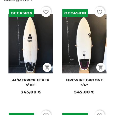
favorite_border
favorite_border
OCCASION
OCCASION
shopping_cart
shopping_cart
AL’MERRICK FEVER
FIREWIRE GROOVE
5’10"
5’4"
345,00 €
545,00 €