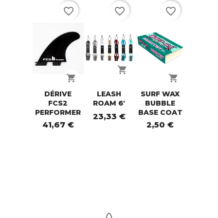
favorite_border
favorite_border
favorite_border
shopping_cart
shopping_cart
shopping_cart
DÉRIVE
LEASH
SURF WAX
FCS2
ROAM 6'
BUBBLE
PERFORMER
BASE COAT
23,33 €
41,67 €
2,50 €