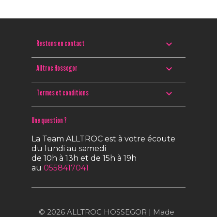

Restons en contact

Alltroc Hossegor

Termes et conditions
Une question ?
La Team ALLTROC est à votre écoute
du lundi au samedi
de 10h à 13h et de 15h à 19h
au
0558417041
© 2026 ALLTROC HOSSEGOR | Made