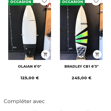
favorite_border
favorite_border
OCCASION
OCCASION
shopping_cart
shopping_cart
OLAIAN 6’0"
BRADLEY CB1 6’3"
125,00 €
245,00 €
Compléter avec