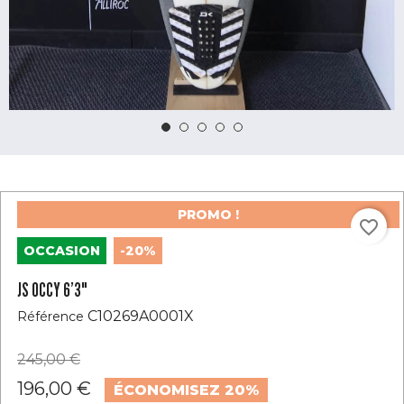
PROMO !
favorite_border
OCCASION
-20%
JS OCCY 6’3"
C10269A0001X
Référence
245,00 €
196,00 €
ÉCONOMISEZ 20%